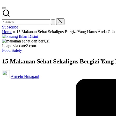
Subscribe
Home
»
15 Makanan Sehat Sekaligus Bergizi Yang Harus Anda Cob
Image via care2.com
Posted
Food Safety
in
15 Makanan Sehat Sekaligus Bergizi Yan
Posted
Armein Hutagaol
by