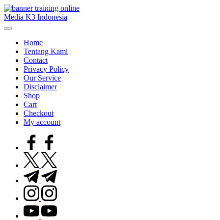
Skip
to
Media K3 Indonesia
content
Media
Informasi
Home
Seputar
Tentang Kami
Dunia
Contact
K3LH
Privacy Policy
Our Service
Disclaimer
Shop
Cart
Checkout
My account
facebook.com
twitter.com
t.me
instagram.com
youtube.com