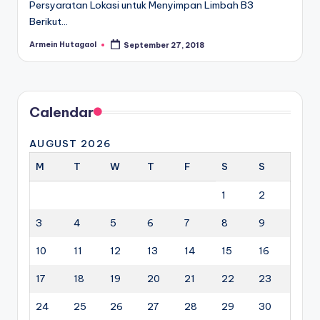
Persyaratan Lokasi untuk Menyimpan Limbah B3
Berikut…
Armein Hutagaol
September 27, 2018
Posted
by
Calendar
AUGUST 2026
M
T
W
T
F
S
S
1
2
3
4
5
6
7
8
9
10
11
12
13
14
15
16
17
18
19
20
21
22
23
24
25
26
27
28
29
30