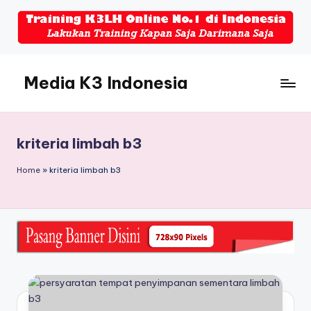
Skip
to
content
Media K3 Indonesia
Media
Informasi
Seputar
kriteria limbah b3
Dunia
K3LH
Home
»
kriteria limbah b3