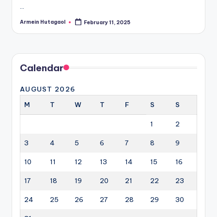
…
Armein Hutagaol
February 11, 2025
Posted
by
Calendar
AUGUST 2026
M
T
W
T
F
S
S
1
2
3
4
5
6
7
8
9
10
11
12
13
14
15
16
17
18
19
20
21
22
23
24
25
26
27
28
29
30