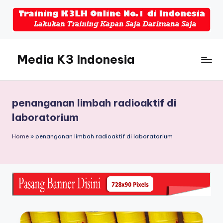
Skip
to
content
Media K3 Indonesia
Media
Informasi
Seputar
penanganan limbah radioaktif di
Dunia
laboratorium
K3LH
Home
»
penanganan limbah radioaktif di laboratorium