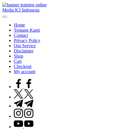
Skip
to
Media K3 Indonesia
content
Media
Informasi
Home
Seputar
Tentang Kami
Dunia
Contact
K3LH
Privacy Policy
Our Service
Disclaimer
Shop
Cart
Checkout
My account
facebook.com
twitter.com
t.me
instagram.com
youtube.com