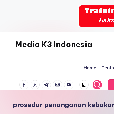
Skip
to
content
Media K3 Indonesia
Media
Informasi
Home
Tenta
Seputar
Dunia
facebook.com
twitter.com
t.me
instagram.com
youtube.com
K3LH
prosedur penanganan kebakar