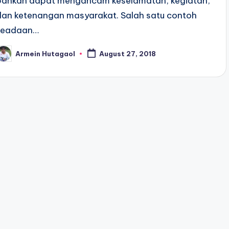
bahkan dapat mengancam keselamatan, kegiatan,
dan ketenangan masyarakat. Salah satu contoh
keadaan…
Armein Hutagaol
August 27, 2018
osted
y