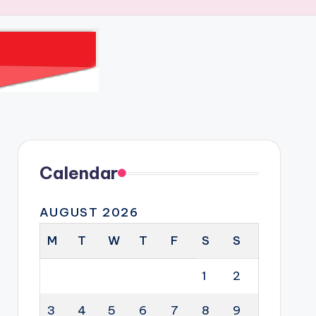
Calendar
AUGUST 2026
M
T
W
T
F
S
S
1
2
3
4
5
6
7
8
9