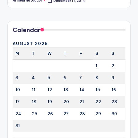
Armein Hutagaol
December 11, 2014
Posted
by
Calendar
AUGUST 2026
M
T
W
T
F
S
S
1
2
3
4
5
6
7
8
9
10
11
12
13
14
15
16
17
18
19
20
21
22
23
24
25
26
27
28
29
30
31