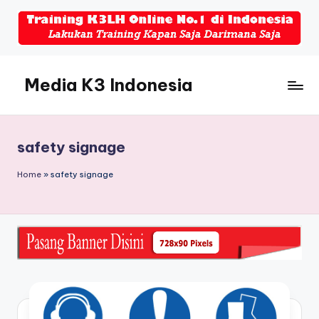
Skip
to
content
Media K3 Indonesia
Media
Informasi
Seputar
safety signage
Dunia
K3LH
Home
»
safety signage