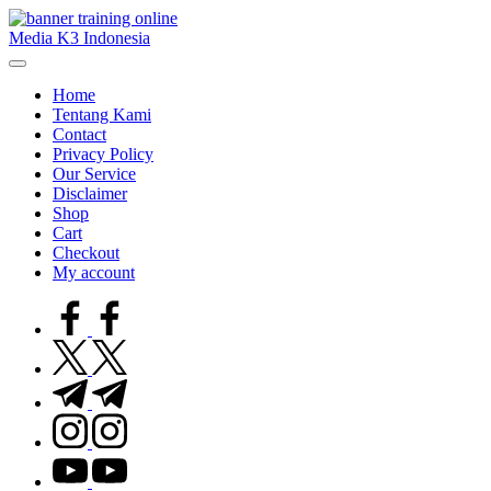
Skip
to
Media K3 Indonesia
content
Media
Informasi
Home
Seputar
Tentang Kami
Dunia
Contact
K3LH
Privacy Policy
Our Service
Disclaimer
Shop
Cart
Checkout
My account
facebook.com
twitter.com
t.me
instagram.com
youtube.com