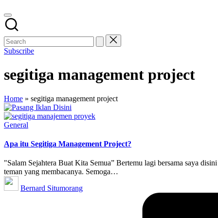
Subscribe
segitiga management project
Home
»
segitiga management project
Posted
General
in
Apa itu Segitiga Management Project?
"Salam Sejahtera Buat Kita Semua” Bertemu lagi bersama saya disin
teman yang membacanya. Semoga…
Posted
Bernard Situmorang
by