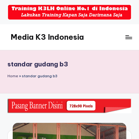
Skip
to
content
Media K3 Indonesia
Media
Informasi
Seputar
standar gudang b3
Dunia
K3LH
Home
»
standar gudang b3