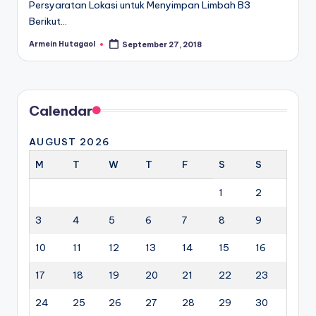
Persyaratan Lokasi untuk Menyimpan Limbah B3
Berikut…
Armein Hutagaol
September 27, 2018
Posted
by
Calendar
AUGUST 2026
M
T
W
T
F
S
S
1
2
3
4
5
6
7
8
9
10
11
12
13
14
15
16
17
18
19
20
21
22
23
24
25
26
27
28
29
30