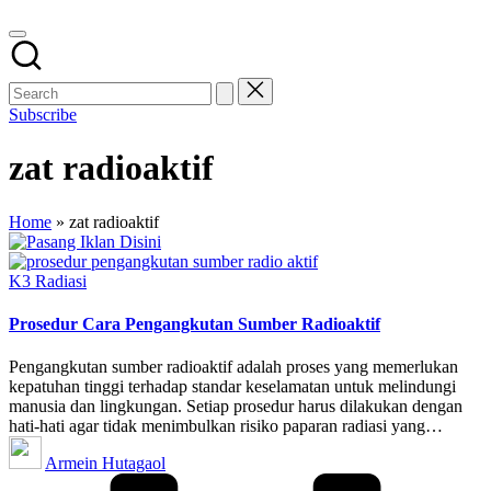
Subscribe
zat radioaktif
Home
»
zat radioaktif
Posted
K3 Radiasi
in
Prosedur Cara Pengangkutan Sumber Radioaktif
Pengangkutan sumber radioaktif adalah proses yang memerlukan
kepatuhan tinggi terhadap standar keselamatan untuk melindungi
manusia dan lingkungan. Setiap prosedur harus dilakukan dengan
hati-hati agar tidak menimbulkan risiko paparan radiasi yang…
Posted
Armein Hutagaol
by