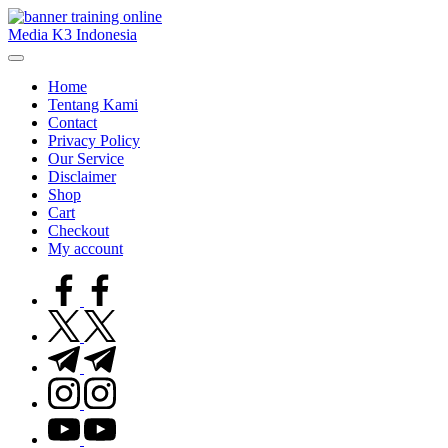
Skip
to
Media K3 Indonesia
content
Media
Informasi
Home
Seputar
Tentang Kami
Dunia
Contact
K3LH
Privacy Policy
Our Service
Disclaimer
Shop
Cart
Checkout
My account
facebook.com
twitter.com
t.me
instagram.com
youtube.com