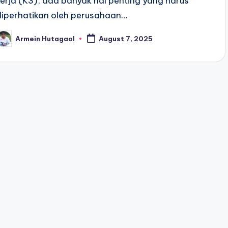
kerja (K3), ada banyak hal penting yang harus
diperhatikan oleh perusahaan…
Armein Hutagaol
August 7, 2025
osted
y