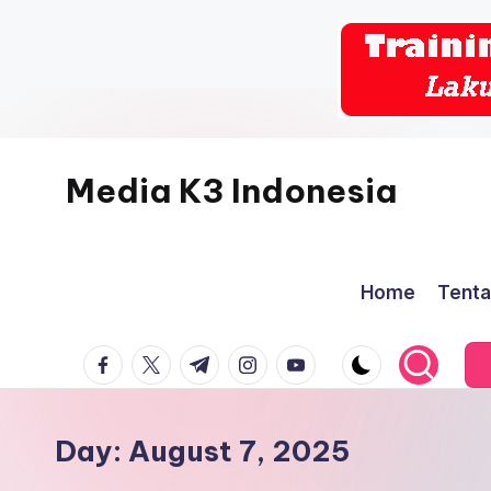
Skip
to
content
Media K3 Indonesia
Media
Informasi
Home
Tenta
Seputar
Dunia
facebook.com
twitter.com
t.me
instagram.com
youtube.com
K3LH
Day:
August 7, 2025