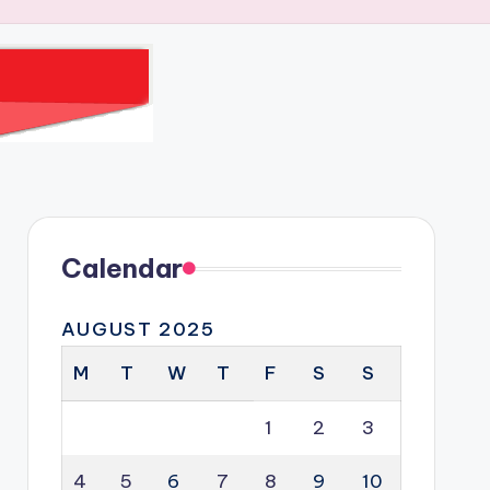
Calendar
AUGUST 2025
M
T
W
T
F
S
S
1
2
3
4
5
6
7
8
9
10