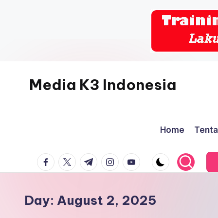
Skip
to
content
Media K3 Indonesia
Media
Informasi
Home
Tenta
Seputar
Dunia
facebook.com
twitter.com
t.me
instagram.com
youtube.com
K3LH
Day:
August 2, 2025