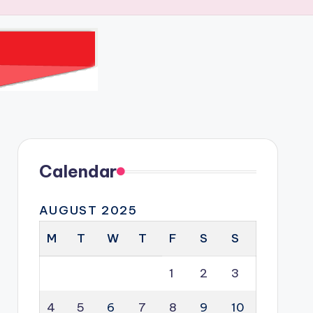
Calendar
AUGUST 2025
M
T
W
T
F
S
S
1
2
3
4
5
6
7
8
9
10