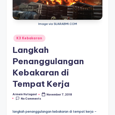
Image via SUARABMI.COM
Posted
K3 Kebakaran
in
Langkah
Penanggulangan
Kebakaran di
Tempat Kerja
Armein Hutagaol
November 7, 2018
Posted
No Comments
by
langkah penanggulangan kebakaran di tempat kerja –