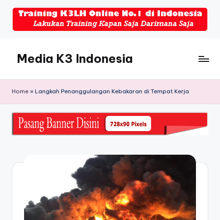
Skip
to
content
Media K3 Indonesia
Media
Informasi
Home
»
Langkah Penanggulangan Kebakaran di Tempat Kerja
Seputar
Dunia
K3LH