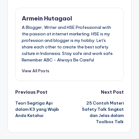
Armein Hutagaol
A Blogger, Writer and HSE Professional with
the passion at internet marketing. HSE is my
profession and blogger is my hobby. Let's
share each other to create the best safety
culture in Indonesia. Stay safe and work safe.
Remember ABC - Always Be Careful
View All Posts
Post
Previous Post
Next Post
Teori Segitiga Api
25 Contoh Materi
navigation
dalam K3 yang Wajib
Safety Talk Singkat
Anda Ketahui
dan Jelas dalam
Toolbox Talk