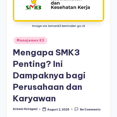
Image via temank3.kemnaker.go.id
Posted
Manajemen K3
in
Mengapa SMK3
Penting? Ini
Dampaknya bagi
Perusahaan dan
Karyawan
Armein Hutagaol
August 2, 2025
No Comments
Posted
by