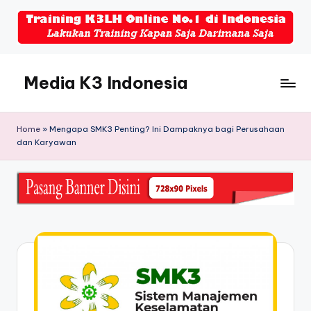
Skip
to
content
Media K3 Indonesia
Media
Informasi
Home
»
Mengapa SMK3 Penting? Ini Dampaknya bagi Perusahaan
Seputar
dan Karyawan
Dunia
K3LH