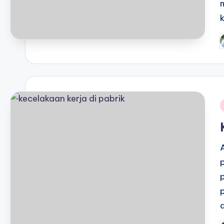
P
b
i