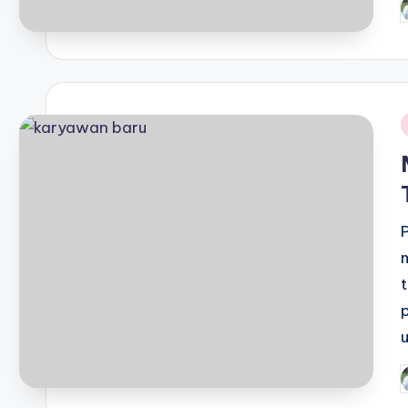
P
b
i
P
b