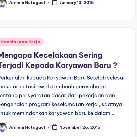
Armein Hutagaol
January 13, 2016
osted
y
Posted
Kecelakaan Kerja
n
Mengapa Kecelakaan Sering
Terjadi Kepada Karyawan Baru ?
Perkenalan kepada Karyawan Baru Setelah selesai
masa orientasi awal di sebuah perusahaan
tentang persyaratan dasar dari pekerjaan dan
pengenalan program keselamatan kerja , saatnya
untuk memindahkan karyawan baru ke dalam…
Armein Hutagaol
November 26, 2015
osted
y