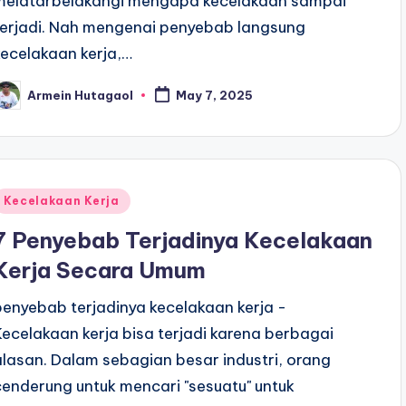
melatarbelakangi mengapa kecelakaan sampai
terjadi. Nah mengenai penyebab langsung
kecelakaan kerja,…
Armein Hutagaol
May 7, 2025
osted
y
Posted
Kecelakaan Kerja
n
7 Penyebab Terjadinya Kecelakaan
Kerja Secara Umum
penyebab terjadinya kecelakaan kerja -
Kecelakaan kerja bisa terjadi karena berbagai
alasan. Dalam sebagian besar industri, orang
cenderung untuk mencari "sesuatu" untuk