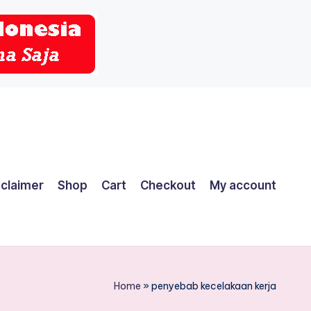
sclaimer
Shop
Cart
Checkout
My account
Home
»
penyebab kecelakaan kerja