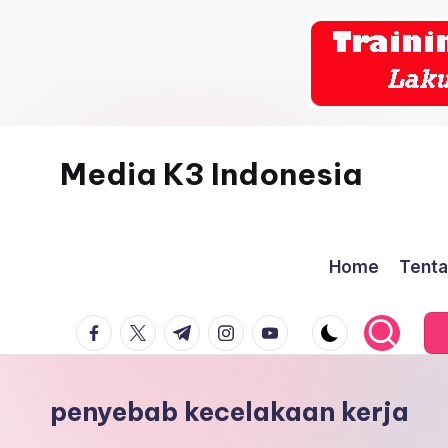
Skip
to
content
Media K3 Indonesia
Media
Informasi
Home
Tenta
Seputar
Dunia
facebook.com
twitter.com
t.me
instagram.com
youtube.com
K3LH
penyebab kecelakaan kerja