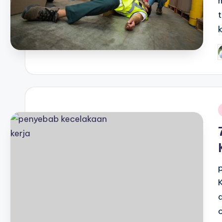
P
b
i