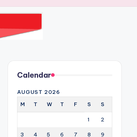
Calendar
AUGUST 2026
M
T
W
T
F
S
S
1
2
3
4
5
6
7
8
9