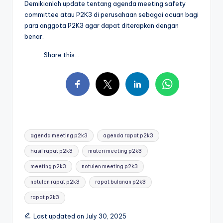
Demikianlah update tentang agenda meeting safety
committee atau P2K3 di perusahaan sebagai acuan bagi
para anggota P2K3 agar dapat diterapkan dengan
benar.
Share this...
Tags:
agenda meeting p2k3
agenda rapat p2k3
hasil rapat p2k3
materi meeting p2k3
meeting p2k3
notulen meeting p2k3
notulen rapat p2k3
rapat bulanan p2k3
rapat p2k3
Last updated on July 30, 2025