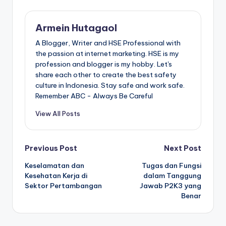
Armein Hutagaol
A Blogger, Writer and HSE Professional with
the passion at internet marketing. HSE is my
profession and blogger is my hobby. Let's
share each other to create the best safety
culture in Indonesia. Stay safe and work safe.
Remember ABC - Always Be Careful
View All Posts
Post
Previous Post
Next Post
Keselamatan dan
Tugas dan Fungsi
navigation
Kesehatan Kerja di
dalam Tanggung
Sektor Pertambangan
Jawab P2K3 yang
Benar