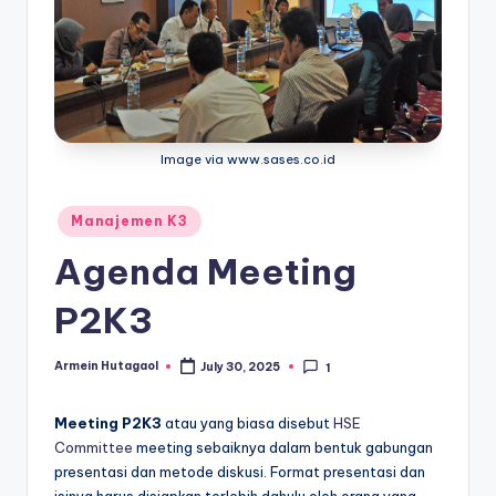
Image via www.sases.co.id
Posted
Manajemen K3
in
Agenda Meeting
P2K3
Armein Hutagaol
July 30, 2025
1
Posted
by
Meeting P2K3
atau yang biasa disebut
HSE
Committee
meeting sebaiknya dalam bentuk gabungan
presentasi dan metode diskusi. Format presentasi dan