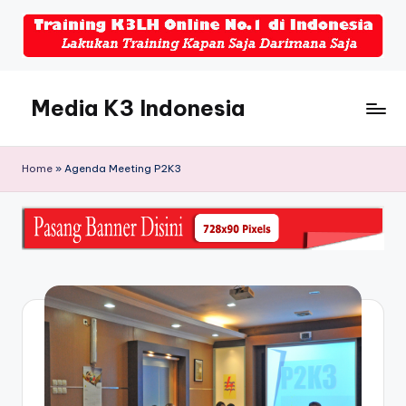
Skip
to
content
Media K3 Indonesia
Media
Informasi
Home
»
Agenda Meeting P2K3
Seputar
Dunia
K3LH